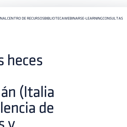
ONAL
CENTRO DE RECURSOS
BIBLIOTECA
WEBINARS
E-LEARNING
CONSULTAS
s heces
n (Italia
lencia de
s y