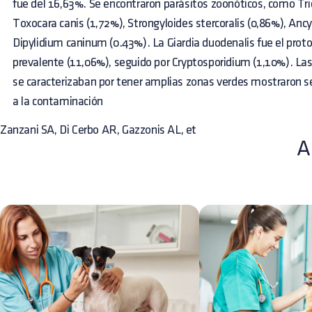
fue del 16,63%. Se encontraron parásitos zoonóticos, como Tric
Toxocara canis (1,72%), Strongyloides stercoralis (0,86%), Anc
Dipylidium caninum (0.43%). La Giardia duodenalis fue el pro
prevalente (11,06%), seguido por Cryptosporidium (1,10%). La
se caracterizaban por tener amplias zonas verdes mostraron s
a la contaminación
Zanzani SA, Di Cerbo AR, Gazzonis AL, et
A