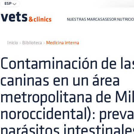
ESP
NUESTRAS MARCAS
ASESOR NUTRICI
Inicio
Biblioteca
Medicina interna
Contaminación de la
caninas en un área
metropolitana de Milá
noroccidental): preva
parásitos intestinale