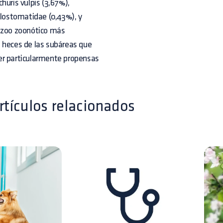
huris vulpis (3,67%),
ylostomatidae (0,43%), y
tozoo zoonótico más
s heces de las subáreas que
er particularmente propensas
rtículos relacionados