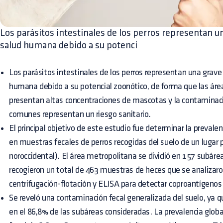
Los parásitos intestinales de los perros representan u
salud humana debido a su potenci
Los parásitos intestinales de los perros representan una grav
humana debido a su potencial zoonótico, de forma que las ár
presentan altas concentraciones de mascotas y la contaminaci
comunes representan un riesgo sanitario.
El principal objetivo de este estudio fue determinar la prevale
en muestras fecales de perros recogidas del suelo de un lugar p
noroccidental). El área metropolitana se dividió en 157 subárea
recogieron un total de 463 muestras de heces que se analizaron
centrifugación-flotación y ELISA para detectar coproantígenos
Se reveló una contaminación fecal generalizada del suelo, ya 
en el 86,8% de las subáreas consideradas. La prevalencia globa