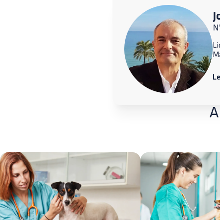
J
N
Li
M
L
A