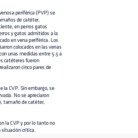
 venosa periférica (PVP) se
tamaños de catéter,
ciente, en perros gatos
rros y gatos admitidos a la
ocado en vena periférica. Los
fueron colocados en las venas
s con unas medidas entre 5.5 a
os catéteres fueron
ealizaron cinco pares de
e la CVP. Sin embargo, se
rvada. No se apreciaron
e, tamaño de catéter,
n la CVP y por lo tanto no
ituación crítica.