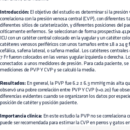
Introducción:
El objetivo del estudio es determinar si la presión
correlaciona con la presión venosa central (CVP), con diferentes 
diferentes sitios de cateterización, y diferentes posiciones del pa
críticamente enfermos. Se seleccionan de forma prospectiva 41pe
ICU con un catéter central colocado en la yugular y un catéter col
catéteres venosos periféricos con unos tamaños entre 18 a 24 g 
cefálica, safena lateral, o safena medial. Los catéteres centrale
7 Fr fueron colocados en las venas yugular izquierda o derecha. L
conectados a unos medidores de presión. Para cada paciente, se r
mediciones de PVP Y CVP y se calculó la media.
Resultados:
En general, la PVP fue 6.2 ± 6.3 mmHg más alta qu
observó una pobre correlación entre PVP Y CVP (r=0.20) fue obse
diferencias evidentes cuando se organizaron los datos por especi
posición de catéter y posición paciente.
Importancia clínica:
En este estudio la PVP no se correlaciona co
puede ser recomendada para estimar la CVP en perros y gatos en s