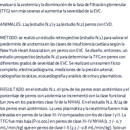
evaluar si la azotemia y la disminución de la tasa de filtración glomerular
(TFG) son más severas al aumentar la severidad de la EVC.
ANIMALES: 124 (estudio N.1) y 24 (estudio N.2) perros con CVD.
MÉTODO: se realizó un estudio retrospectivo (estudio N.1) para valorar el
predominio de azotemia en las clases de insuficiencia cardiaca según la
New York Heart Association, en perros con EVC. Se diseño, entonces, un
estudio prospectivo (estudio N.2) para determinar la TFG en perros con
diferentes grados de severidad de EVC. Se realizaró un examen físico
completo, electrocardiograma, mediciones de la presión arterial,
radiografías torácicas, ecocardiografía y análisis de orina y plasmáticos.
RESULTADO: en el estudio N.1, el 50% de los perros eran azotémicos y el
porcentaje de perros con azotemia se incrementó con la clase funcional
(un 70% en los pacientes clase IV de la NYHA). En el estudio N.2, 8/24 de
los perros eran azotémicos. La urea plasmática y la creatinina fueron más
elevadas en perros de la clase III-IV comparados con los de clase I y II. La
TFG fue más baja (P<0.001) en perros de clase III-IV NYHA (1.7 /- 0.7
mL/min/kg) que en perros de clase I-II (3.1 /- 0.8 mL/min/kg). Solo un