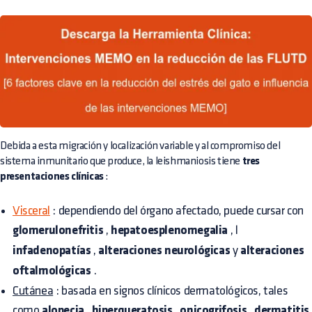
Debida a esta migración y localización variable y al compromiso del
sistema inmunitario que produce, la leishmaniosis tiene
tres
presentaciones clínicas
:
Visceral
: dependiendo del órgano afectado, puede cursar con
glomerulonefritis
,
hepatoesplenomegalia
, l
infadenopatías
,
alteraciones neurológicas
y
alteraciones
oftalmológicas
.
Cutánea
: basada en signos clínicos dermatológicos, tales
como
alopecia
,
hiperqueratosis
,
onicogrifosis
,
dermatitis