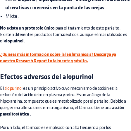
ulcerativas
o
necrosis en la punta de las orejas
.
Mixta.
No existe un protocolo único
para el tratamiento de este parásito.
Existen diferentes productos farmacéuticos, aunque el más utilizado es
el
alopurinol
.
¿Quieres más información sobre la leishmaniosis? Descarga ya
nuestro Research Report totalmente gratuito.
Efectos adversos del alopurinol
El
alopurinol
es un principio activo cuyo mecanismo de acción es la
reducción del ácido úrico en plasma y orina. Es un análogo de la
hipoxantina, compuesto que es metabolizado por el parásito. Debido a
que genera alteraciones en su organismo, el fármaco tiene una
acción
parasitostática
.
Por un lado, el fármaco es empleado con alta frecuencia por los