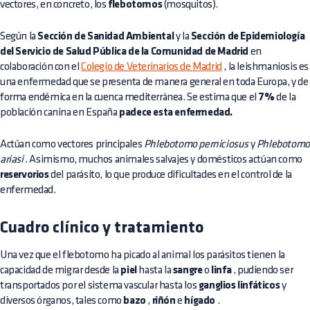
vectores, en concreto, los
flebotomos
(mosquitos).
Según la
Sección de Sanidad Ambiental
y la
Sección de Epidemiología
del Servicio de Salud Pública de la Comunidad de Madrid
en
colaboración con el
Colegio de Veterinarios de Madrid
, la leishmaniosis es
una enfermedad que se presenta de manera general en toda Europa, y de
forma endémica en la cuenca mediterránea. Se estima que el
7%
de la
población canina en España
padece esta enfermedad.
Actúan como vectores principales
Phlebotomo perniciosus
y
Phlebotomo
ariasi
. Asimismo, muchos animales salvajes y domésticos actúan como
reservorios
del parásito, lo que produce dificultades en el control de la
enfermedad.
Cuadro clínico y tratamiento
Una vez que el flebotomo ha picado al animal los parásitos tienen la
capacidad de migrar desde la
piel
hasta la
sangre
o
linfa
, pudiendo ser
transportados por el sistema vascular hasta los
ganglios linfáticos
y
diversos órganos, tales como
bazo
,
riñón
e
hígado
.