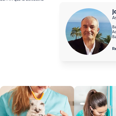
J
A
Ba
A
Ba
R