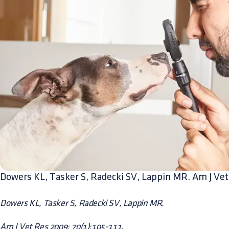
Dowers KL, Tasker S, Radecki SV, Lappin MR. Am J Ve
Dowers KL, Tasker S, Radecki SV, Lappin MR.
Am J Vet Res 2009; 70(1):105-111.