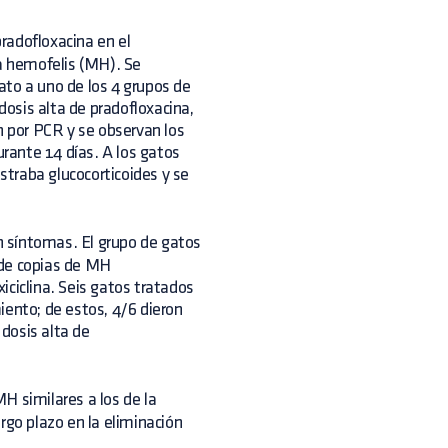
pradofloxacina en el
a hemofelis (MH). Se
ato a uno de los 4 grupos de
dosis alta de pradofloxacina,
n por PCR y se observan los
urante 14 días. A los gatos
traba glucocorticoides y se
 síntomas. El grupo de gatos
 de copias de MH
iciclina. Seis gatos tratados
iento; de estos, 4/6 dieron
dosis alta de
H similares a los de la
rgo plazo en la eliminación