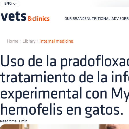
ENG
OUR BRANDS
NUTRITIONAL ADVISOR
R
Home
Library
Internal medicine
Uso de la pradofloxac
tratamiento de la in
experimental con M
hemofelis en gatos.
Read time:
1
min