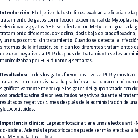
Introducción:
El objetivo del estudio es evaluar la eficacia de la 
tratamiento de gatos con infección experimental de Mycoplasm
seleccionan 23 gatos SPF, se infectan con MH y se asigna cada g
tratamiento diferentes: doxiciclina, dosis baja de pradofloxacina, 
y un grupo control sin tratamiento. Cuando se detecta la infecció
síntomas de la infección, se inician los diferentes tratamientos d
que eran negativos a PCR después del tratamiento se les adminis
monitorizaban por PCR durante 4 semanas.
Resultados:
Todos los gatos fueron positivos a PCR y mostraron
tratados con una dosis baja de pradofloxacina tenían un número
significativamente menor que los gatos del grupo tratado con dox
con pradofloxacina dieron resultados negativos durante el tratam
resultados negativos 1 mes después de la administración de una 
glucocorticoides.
Importancia clínica:
La pradofloxacina tiene unos efectos anti-M
doxiciclina. Además la pradofloxacina puede ser más efectiva a la
del MH que la doxiciclina