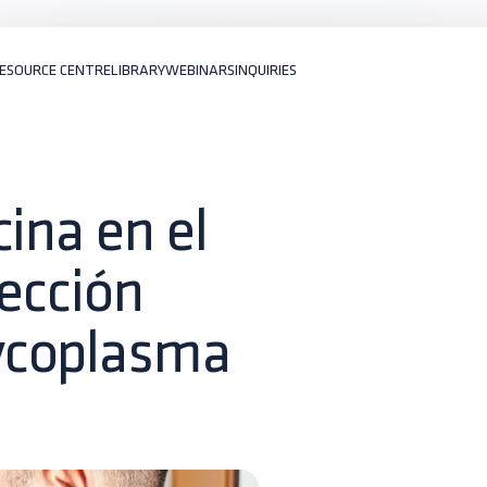
ESOURCE CENTRE
LIBRARY
WEBINARS
INQUIRIES
ina en el
fección
ycoplasma