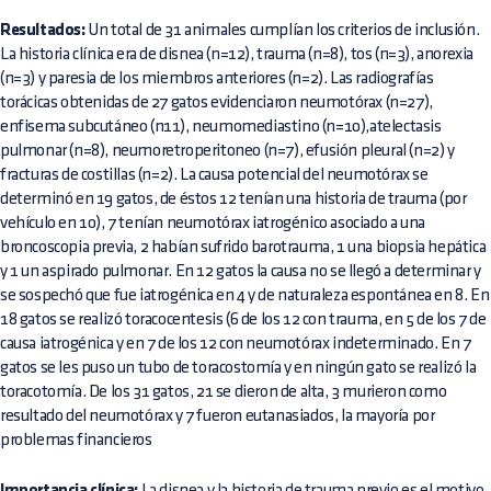
Resultados:
Un total de 31 animales cumplían los criterios de inclusión.
La historia clínica era de disnea (n=12), trauma (n=8), tos (n=3), anorexia
(n=3) y paresia de los miembros anteriores (n=2). Las radiografías
torácicas obtenidas de 27 gatos evidenciaron neumotórax (n=27),
enfisema subcutáneo (n11), neumomediastino (n=10),atelectasis
pulmonar (n=8), neumoretroperitoneo (n=7), efusión pleural (n=2) y
fracturas de costillas (n=2). La causa potencial del neumotórax se
determinó en 19 gatos, de éstos 12 tenían una historia de trauma (por
vehículo en 10), 7 tenían neumotórax iatrogénico asociado a una
broncoscopia previa, 2 habían sufrido barotrauma, 1 una biopsia hepática
y 1 un aspirado pulmonar. En 12 gatos la causa no se llegó a determinar y
se sospechó que fue iatrogénica en 4 y de naturaleza espontánea en 8. En
18 gatos se realizó toracocentesis (6 de los 12 con trauma, en 5 de los 7 de
causa iatrogénica y en 7 de los 12 con neumotórax indeterminado. En 7
gatos se les puso un tubo de toracostomía y en ningún gato se realizó la
toracotomía. De los 31 gatos, 21 se dieron de alta, 3 murieron como
resultado del neumotórax y 7 fueron eutanasiados, la mayoría por
problemas financieros
La disnea y la historia de trauma previo es el motivo