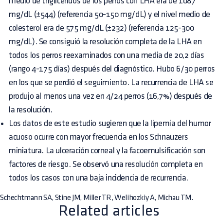
medio de triglicéridos de los perros con LHA era de 1087
mg/dL (±544) (referencia 50-150 mg/dL) y el nivel medio de
colesterol era de 575 mg/dL (±232) (referencia 125-300
mg/dL). Se consiguió la resolución completa de la LHA en
todos los perros reexaminados con una media de 20,2 días
(rango 4-175 días) después del diagnóstico. Hubo 6/30 perros
en los que se perdió el seguimiento. La recurrencia de LHA se
produjo al menos una vez en 4/24 perros (16,7%) después de
la resolución.
Los datos de este estudio sugieren que la lipemia del humor
acuoso ocurre con mayor frecuencia en los Schnauzers
miniatura. La ulceración corneal y la facoemulsificación son
factores de riesgo. Se observó una resolución completa en
todos los casos con una baja incidencia de recurrencia.
Schechtmann SA, Stine JM, Miller TR, Welihozkiy A, Michau TM.
Related articles