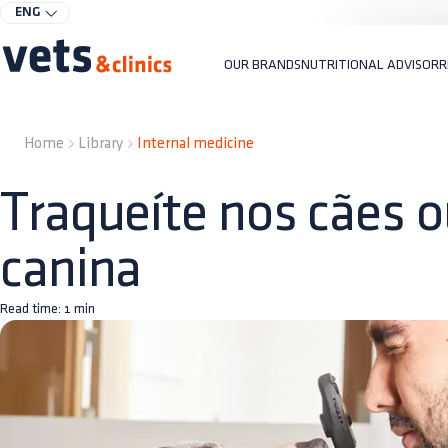
ENG
OUR BRANDS
NUTRITIONAL ADVISOR
R
Home
Library
Internal medicine
Traqueíte nos cães o
canina
Read time:
1
min