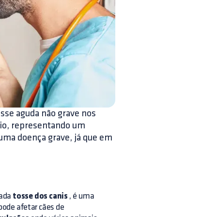
tosse aguda não grave nos
ágio, representando um
uma doença grave, já que em
mada
tosse dos canis
, é uma
 pode afetar cães de