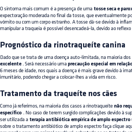
O sintoma mais comum é a presença de uma
tosse seca e paro
expectoração moderada no final da tosse, que eventualmente p
vómito ou com um corpo estranho. A tosse dá-se devido à inflam
manipular a traqueia é possível desencadeá-la, devido ao reflexo
Prognóstico da rinotraqueíte canina
Dado que se trata de uma doença auto-limitada, na maioria dos 
excelente
. Será necessário uma
precaução especial em relação
6 meses de idade, nos quais a doença é mais grave devido à ima
imunitário, podendo chegar a colocar-lhes a vida em risco.
Tratamento da traqueíte nos cães
Como já referimos, na maioria dos casos a rinotraqueíte
não req
específico
. No caso de terem surgido complicações devido à sup
ser utilizada a
terapia antibiótica empírica de amplo espectro
sobre o tratamento antibiótico de amplo espectro faça
clique aq