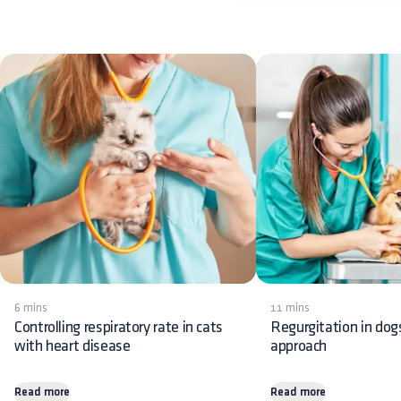
6 mins
11 mins
Controlling respiratory rate in cats
Regurgitation in dog
with heart disease
approach
Read more
Read more