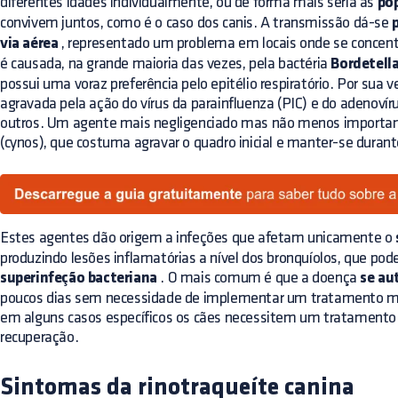
diferentes idades individualmente, ou de forma mais séria as
po
convivem juntos, como é o caso dos canis. A transmissão dá-se
via aérea
, representado um problema em locais onde se concen
é causada, na grande maioria das vezes, pela bactéria
Bordetella
possui uma voraz preferência pelo epitélio respiratório. Por sua
agravada pela ação do vírus da parainfluenza (PIC) e do adenovíru
outros. Um agente mais negligenciado mas não menos importan
(cynos), que costuma agravar o quadro inicial e manter-se dura
Estes agentes dão origem a infeções que afetam unicamente o
produzindo lesões inflamatórias a nível dos bronquíolos, que p
superinfeção bacteriana
. O mais comum é que a doença
se au
poucos dias sem necessidade de implementar um tratamento méd
em alguns casos específicos os cães necessitem um tratamento m
recuperação.
Sintomas da rinotraqueíte canina