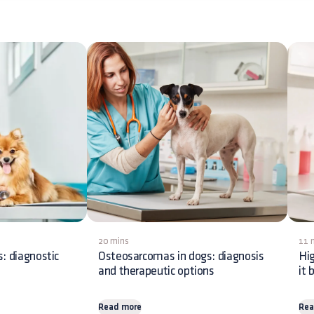
20 mins
11 
s: diagnostic
Osteosarcomas in dogs: diagnosis
Hig
and therapeutic options
it 
Read more
Rea