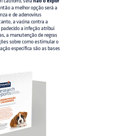
m cachorro, será
não o expor
 então a melhor opção será a
enza e de adenovírus
nto, a vacina contra a
 padecido a infeção atribui
as, a manutenção de regras
ações sobre como estimular o
nação específica são as bases