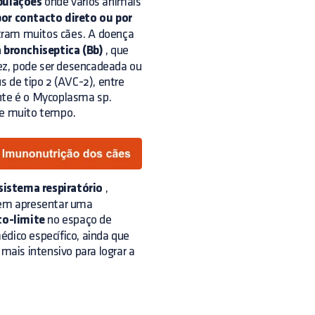
pulações
onde vários animais
por contacto direto ou por
tram muitos cães. A doença
 bronchiseptica (Bb)
, que
 vez, pode ser desencadeada ou
s de tipo 2 (AVC-2), entre
te é o Mycoplasma sp.
nte muito tempo.
sistema respiratório
,
odem apresentar uma
to-limite
no espaço de
ico específico, ainda que
ais intensivo para lograr a