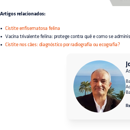
Artigos relacionados:
Cistite enfisematosa felina
Vacina trivalente felina: protege contra quê e como se admini
Cistite nos cães: diagnóstico por radiografia ou ecografia?
J
A
Ba
A
Ba
R