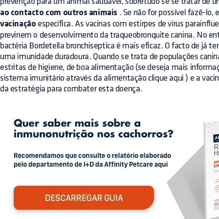
prevenção para um animal saudável, sobretudo se se tratar de u
ao contacto com outros animais
. Se não for possível fazê-lo,
vacinação
específica. As vacinas com estirpes de vírus parainflu
previnem o desenvolvimento da traqueobronquite canina. No enta
bactéria Bordetella bronchiseptica é mais eficaz. O facto de já ter
uma imunidade duradoura. Quando se trata de populações canin
estritas de higiene, de boa alimentação (se deseja mais inform
sistema imunitário através da alimentação
clique aqui
) e a vaci
da estratégia para combater esta doença.