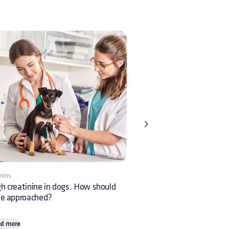
mins
1 min
h creatinine in dogs. How should
Osteoarthrosis in dogs and
be approached?
medical treatment
d more
Read more