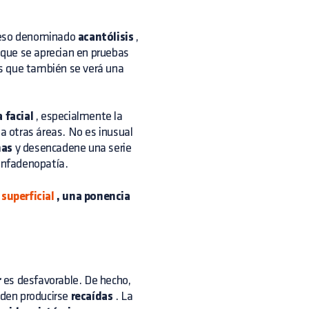
oceso denominado
acantólisis
,
 que se aprecian en pruebas
os que también se verá una
 facial
, especialmente la
a otras áreas. No es inusual
nas
y desencadene una serie
linfadenopatía.
superficial
, una ponencia
r
es desfavorable. De hecho,
eden producirse
recaídas
. La