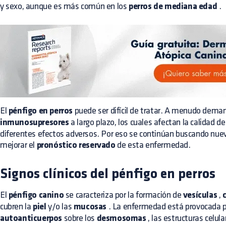
y sexo, aunque es más común en los
perros de mediana edad
.
El
pénfigo en perros
puede ser difícil de tratar. A menudo dema
inmunosupresores
a largo plazo, los cuales afectan la calidad d
diferentes efectos adversos. Por eso se continúan buscando nu
mejorar el
pronóstico reservado
de esta enfermedad.
Signos clínicos del pénfigo en perros
El
pénfigo canino
se caracteriza por la formación de
vesículas
,
cubren la
piel
y/o las
mucosas
. La enfermedad está provocada p
autoanticuerpos
sobre los
desmosomas
, las estructuras celu