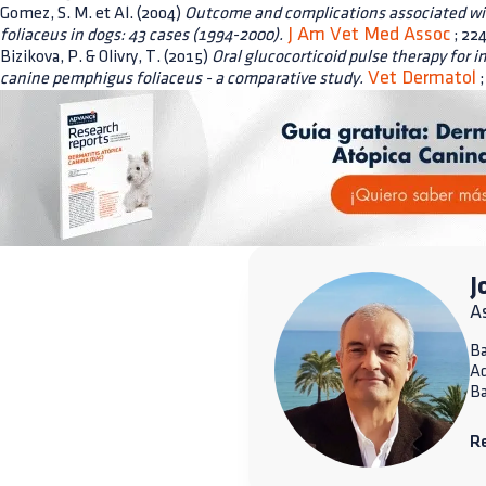
Gomez, S. M. et Al. (2004)
Outcome and complications associated w
J Am Vet Med Assoc
foliaceus in dogs: 43 cases (1994-2000).
; 224
Bizikova, P. & Olivry, T. (2015)
Oral glucocorticoid pulse therapy for 
Vet Dermatol
canine pemphigus foliaceus - a comparative study.
;
J
A
Ba
A
Ba
R