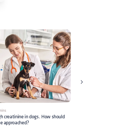
mins
1 min
h creatinine in dogs. How should
Osteoarthrosis in dogs and
be approached?
medical treatment