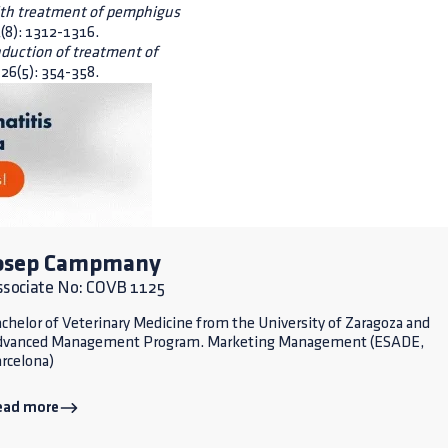
ith treatment of pemphigus
(8): 1312-1316.
induction of treatment of
 26(5): 354-358.
osep Campmany
ssociate No: COVB 1125
chelor of Veterinary Medicine from the University of Zaragoza and
dvanced Management Program. Marketing Management (ESADE,
rcelona)
ead more