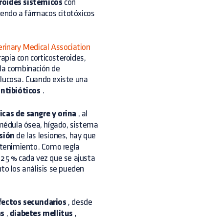
roides sistémicos
con
riendo a fármacos citotóxicos
erinary Medical Association
apia con corticosteroides,
 la combinación de
glucosa. Cuando existe una
ntibióticos
.
icas de sangre y orina
, al
a médula ósea, hígado, sistema
sión
de las lesiones, hay que
ntenimiento. Como regla
25 % cada vez que se ajusta
to los análisis se pueden
fectos secundarios
, desde
as
,
diabetes mellitus
,