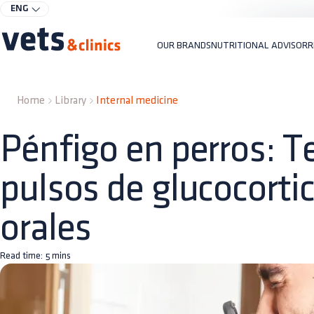
ENG
OUR BRANDS
NUTRITIONAL ADVISOR
R
Home
Library
Internal medicine
Pénfigo en perros: T
pulsos de glucocorti
orales
Read time:
5
mins