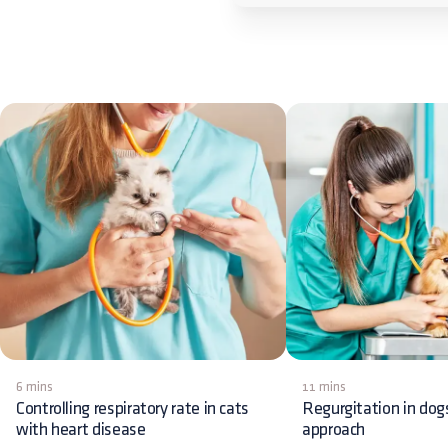
6 mins
11 mins
Controlling respiratory rate in cats
Regurgitation in dog
with heart disease
approach