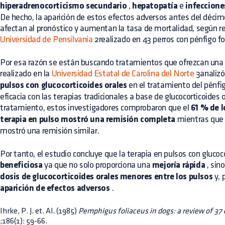
hiperadrenocorticismo secundario
,
hepatopatía
e
infeccione
De hecho, la aparición de estos efectos adversos antes del déc
afectan al pronóstico y aumentan la tasa de mortalidad, según rev
Universidad de Pensilvania
2realizado en 43 perros con pénfigo fo
Por esa razón se están buscando tratamientos que ofrezcan una 
realizado en la
Universidad Estatal de Carolina del Norte
3analizó 
pulsos con glucocorticoides orales
en el tratamiento del pénfi
eficacia con las terapias tradicionales a base de glucocorticoides
tratamiento, estos investigadores comprobaron que el
61 % de l
terapia en pulso mostró una remisión completa
mientras que e
mostró una remisión similar.
Por tanto, el estudio concluye que la terapia en pulsos con glucoc
beneficiosa
ya que no solo proporciona una
mejoría rápida
, sin
dosis de glucocorticoides orales menores entre los pulsos
y, 
aparición de efectos adversos
.
Ihrke, P. J. et. Al. (1985)
Pemphigus foliaceus in dogs: a review of 37
;186(1): 59-66.