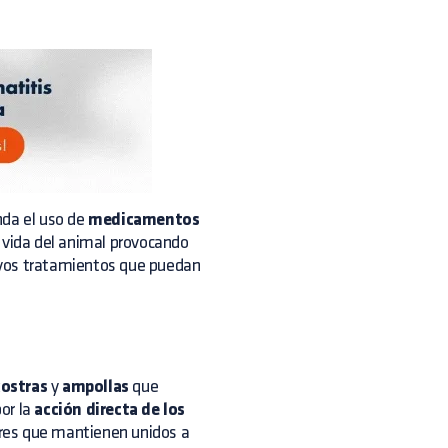
nda el uso de
medicamentos
e vida del animal provocando
evos tratamientos que puedan
costras
y
ampollas
que
or la
acción directa de los
lares que mantienen unidos a