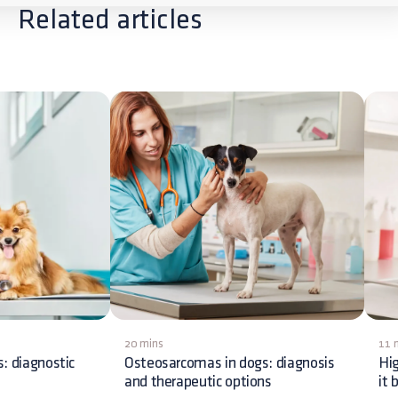
Related articles
20 mins
11 
s: diagnostic
Osteosarcomas in dogs: diagnosis
Hig
and therapeutic options
it 