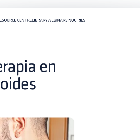
ESOURCE CENTRE
LIBRARY
WEBINARS
INQUIRIES
erapia en
coides