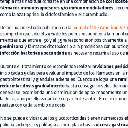
terapia más habitual consiste en una combinación de
corticoste
fármacos inmunosupresores y/o inmunomoduladores
, recur
como la azatioprina, la ciclofosfamida y el clorambucilo.
De hecho, un estudio publicado en la
Journal of the American Vet
1comprobó que solo el 39 % de los perros responden a la monoter
mientras que entre el 50 y el 55 % respondieron positivamente a
prednisona
y fármacos citotóxicos o a la prednisona con aurotio
infección bacteriana secundaria
es necesario recurrir al uso de
a
Durante el tratamiento se recomienda realizar
revisiones periód
inicio cada 15 días para evaluar el impacto de los fármacos en l
gastrointestinal y glándulas adrenales. Cuando se logra una
remi
reducir las dosis gradualmente
hasta conseguir niveles de ma
general se recomienda una disminución de aproximadamente un 
la dosis, aunque ello variará de un paciente a otro. En ese momen
realizar con cada cambio de dosis.
No se puede olvidar que los glucocorticoides tienen numerosos
e
poliuria, polidipsia y polifagia a corto plazo hasta
úlceras gástric