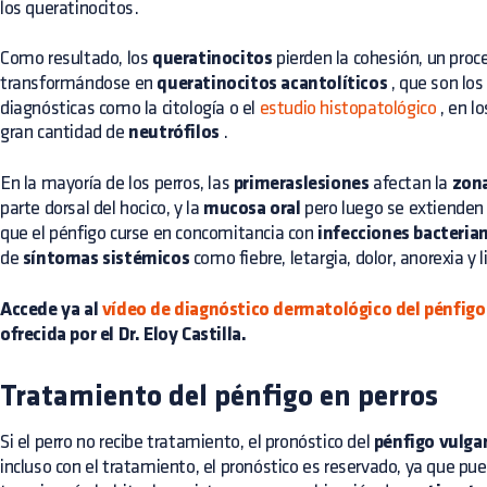
los queratinocitos.
Como resultado, los
queratinocitos
pierden la cohesión, un pr
transformándose en
queratinocitos acantolíticos
, que son los
diagnósticas como la citología o el
estudio histopatológico
, en l
gran cantidad de
neutrófilos
.
En la mayoría de los perros, las
primeraslesiones
afectan la
zona
parte dorsal del hocico, y la
mucosa oral
pero luego se extienden 
que el pénfigo curse en concomitancia con
infecciones bacteria
de
síntomas sistémicos
como fiebre, letargia, dolor, anorexia y 
Accede ya al
vídeo de diagnóstico dermatológico del pénfigo 
ofrecida por el Dr. Eloy Castilla.
Tratamiento del pénfigo en perros
Si el perro no recibe tratamiento, el pronóstico del
pénfigo vulga
incluso con el tratamiento, el pronóstico es reservado, ya que pu