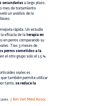
s secundarias
a largo plazo.
imo mes de tratamiento
eló un análisis de la
liáceo.
mejoría rápida. Un estudio
la eficacia de la
terapia en
go en perros comparando su
 orales. Tras 3 meses de
os perros sometidos a la
n el otro grupo solo el 15 %
orticoides orales es
o que también permite utilizar
por tanto,
se reduce la
J Am Vet Med Assoc
 cases
.