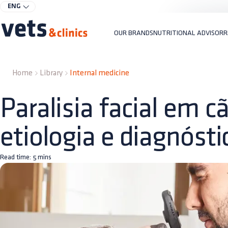
ENG
OUR BRANDS
NUTRITIONAL ADVISOR
R
Home
Library
Internal medicine
Paralisia facial em c
etiologia e diagnósti
Read time:
5
mins