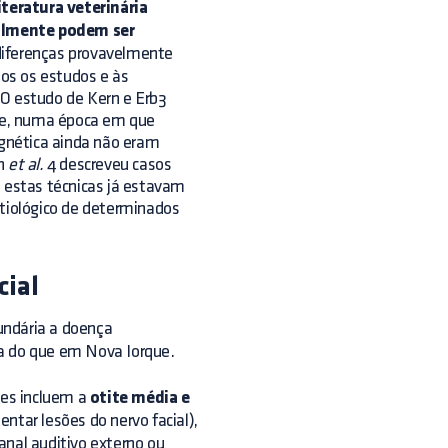
iteratura veterinária
ealmente podem ser
diferenças provavelmente
os os estudos e às
 O estudo de Kern e Erb3
ue, numa época em que
gnética ainda não eram
an
et al.
4 descreveu casos
estas técnicas já estavam
etiológico de determinados
cial
cundária a doença
ia do que em Nova Iorque.
ães incluem a
otite média e
ar lesões do nervo facial),
anal auditivo externo ou