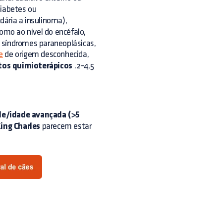
diabetes ou
dária a insulinoma),
mo ao nível do encéfalo,
 síndromes paraneoplásicas,
e
de origem desconhecida,
os quimioterápicos
.2-4,5
de/idade avançada (>5
King Charles
parecem estar