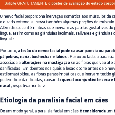
O nervo facial proporciona inervação somática aos músculos da ca
o ouvido externo, e inerva também algumas porções do músculo di
Além disso, contém fibras que inervam as papilas gustativas do p
língua, assim como as glândulas lacrimais, salivares e glândulas 
lingual.1
Portanto,
a lesão do nervo facial pode causar paresia ou paral
pálpebras, nariz, bochechas e lábios
. Por outro lado, a paralisia
associada a
alterações na mastigação
se as fibras que vão até 
danificadas. Em doentes nos quais a lesão ocorre antes de o ner
estilomastoideu, as fibras parassimpáticas que inervam tecido gl
podem ficar danificadas, causando
queratoconjuntivite seca e 
nasal
, respetivamente.2
Etiologia da paralisia facial em cães
De um modo geral, a paralisia facial em cães
é considerada
um