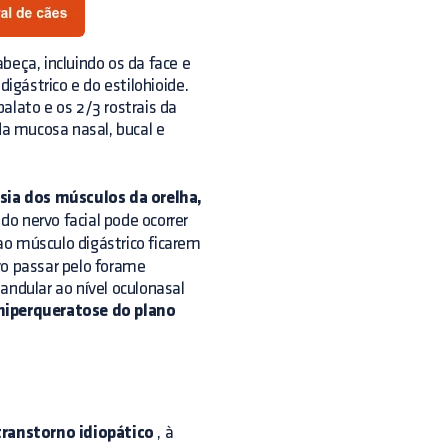
beça, incluindo os da face e
gástrico e do estilohioide.
alato e os 2/3 rostrais da
da mucosa nasal, bucal e
isia dos músculos da orelha,
 do nervo facial pode ocorrer
ao músculo digástrico ficarem
vo passar pelo forame
andular ao nível oculonasal
hiperqueratose do plano
transtorno idiopático
, à