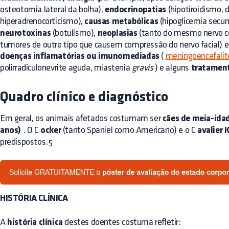
osteotomia lateral da bolha),
endocrinopatias
(hipotiroidismo, 
hiperadrenocorticismo),
causas metabólicas
(hipoglicemia secun
neurotoxinas
(botulismo),
neoplasias
(tanto do mesmo nervo co
tumores de outro tipo que causem compressão do nervo facial) e
doenças inflamatórias ou imunomediadas
(
meningoencefalit
polirradiculonevrite aguda, miastenia
gravis
) e alguns
tratament
Quadro clínico e diagnóstico
Em geral, os animais afetados costumam ser
cães de meia-ida
anos)
. O C
ocker
(tanto Spaniel como Americano) e o C
avalier 
predispostos.5
HISTÓRIA CLÍNICA
A
história clínica
destes doentes costuma refletir: