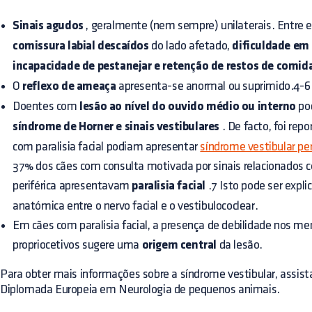
Sinais agudos
, geralmente (nem sempre) unilaterais. Entre e
comissura labial descaídos
do lado afetado,
dificuldade em 
incapacidade de pestanejar e retenção de restos de comid
O
reflexo de ameaça
apresenta-se anormal ou suprimido.4-6
Doentes com
lesão ao nível do ouvido médio ou interno
po
síndrome de Horner e sinais vestibulares
. De facto, foi re
com paralisia facial podiam apresentar
síndrome vestibular per
37% dos cães com consulta motivada por sinais relacionados 
periférica apresentavam
paralisia facial
.7 Isto pode ser expli
anatómica entre o nervo facial e o vestibulococlear.
Em cães com paralisia facial, a presença de debilidade nos me
propriocetivos sugere uma
origem central
da lesão.
Para obter mais informações sobre a síndrome vestibular, assis
Diplomada Europeia em Neurologia de pequenos animais.