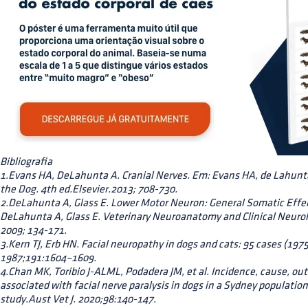
Bibliografia
1.Evans HA, DeLahunta A. Cranial Nerves. Em: Evans HA, de Lahunta 
the Dog. 4th ed.Elsevier.2013; 708-730.
2.DeLahunta A, Glass E. Lower Motor Neuron: General Somatic Effer
DeLahunta A, Glass E. Veterinary Neuroanatomy and Clinical Neurolo
2009; 134-171.
3.Kern TJ, Erb HN. Facial neuropathy in dogs and cats: 95 cases (19
1987;191:1604–1609.
4.Chan MK, Toribio J-ALML, Podadera JM, et al. Incidence, cause, out
associated with facial nerve paralysis in dogs in a Sydney population
study.Aust Vet J. 2020;98:140-147.