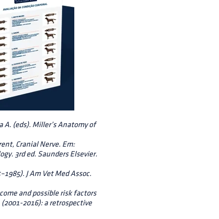
A. (eds). Miller’s Anatomy of
ent, Cranial Nerve. Em:
gy. 3rd ed. Saunders Elsevier.
75–1985). J Am Vet Med Assoc.
come and possible risk factors
 (2001-2016): a retrospective