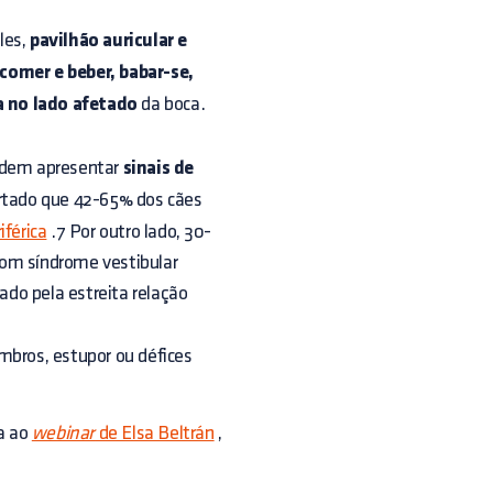
les,
pavilhão auricular e
comer e beber, babar-se,
a no lado afetado
da boca.
dem apresentar
sinais de
portado que 42-65% dos cães
iférica
.7 Por outro lado, 30-
com síndrome vestibular
cado pela estreita relação
mbros, estupor ou défices
ta ao
webinar
de Elsa Beltrán
,