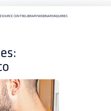
ESOURCE CENTRE
LIBRARY
WEBINARS
INQUIRIES
ães:
co