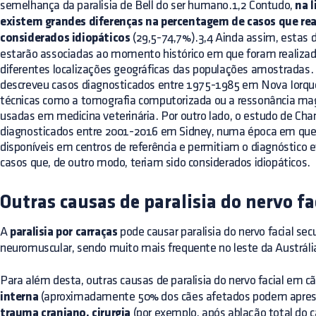
semelhança da paralisia de Bell do ser humano.1,2 Contudo,
na l
existem grandes diferenças na percentagem de casos que r
considerados idiopáticos
(29,5-74,7%).3,4 Ainda assim, estas 
estarão associadas ao momento histórico em que foram realizad
diferentes localizações geográficas das populações amostradas.
descreveu casos diagnosticados entre 1975-1985 em Nova Iorq
técnicas como a tomografia computorizada ou a ressonância ma
usadas em medicina veterinária. Por outro lado, o estudo de Ch
diagnosticados entre 2001-2016 em Sidney, numa época em que 
disponíveis em centros de referência e permitiam o diagnóstico 
casos que, de outro modo, teriam sido considerados idiopáticos.
Outras causas de paralisia do nervo fa
A
paralisia por carraças
pode causar paralisia do nervo facial se
neuromuscular, sendo muito mais frequente no leste da Austrál
Para além desta, outras causas de paralisia do nervo facial em c
interna
(aproximadamente 50% dos cães afetados podem apresent
trauma craniano, cirurgia
(por exemplo, após ablação total do c