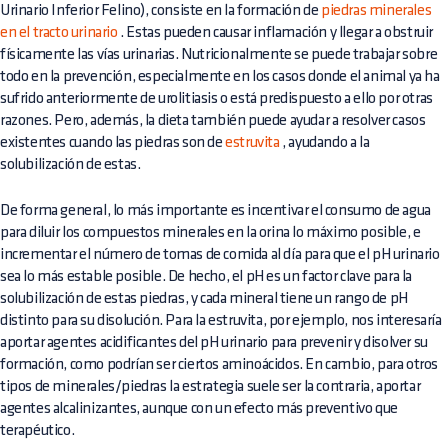
Urinario Inferior Felino), consiste en la formación de
piedras minerales
en el tracto urinario
. Estas pueden causar inflamación y llegar a obstruir
físicamente las vías urinarias. Nutricionalmente se puede trabajar sobre
todo en la prevención, especialmente en los casos donde el animal ya ha
sufrido anteriormente de urolitiasis o está predispuesto a ello por otras
razones. Pero, además, la dieta también puede ayudar a resolver casos
existentes cuando las piedras son de
estruvita
, ayudando a la
solubilización de estas.
De forma general, lo más importante es incentivar el consumo de agua
para diluir los compuestos minerales en la orina lo máximo posible, e
incrementar el número de tomas de comida al día para que el pH urinario
sea lo más estable posible. De hecho, el pH es un factor clave para la
solubilización de estas piedras, y cada mineral tiene un rango de pH
distinto para su disolución. Para la estruvita, por ejemplo, nos interesaría
aportar agentes acidificantes del pH urinario para prevenir y disolver su
formación, como podrían ser ciertos aminoácidos. En cambio, para otros
tipos de minerales/piedras la estrategia suele ser la contraria, aportar
agentes alcalinizantes, aunque con un efecto más preventivo que
terapéutico.