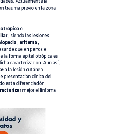
medades. Actualmente la
on trauma previo en la zona
iotrópico
o
ilar
, siendo las lesiones
alopecia
,
eritema
,
esar de que en perros el
e la forma epiteliotrópica es
cha caracterización. Aun así,
te
a la lesión cutánea
e presentación clínica del
do esta diferenciación
racterizar
mejor el linfoma