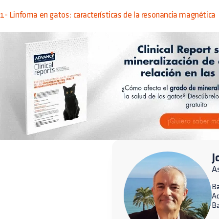
1- Linfoma en gatos: características de la resonancia magnética
J
A
Ba
A
Ba