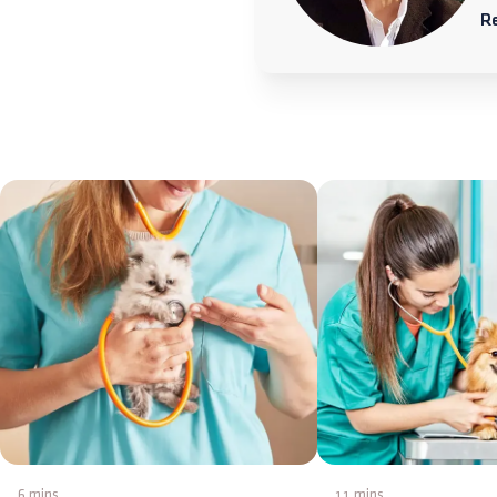
R
6 mins
11 mins