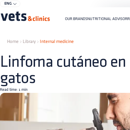
ENG
OUR BRANDS
NUTRITIONAL ADVISOR
R
Home
Library
Internal medicine
Linfoma cutáneo en e
gatos
Read time:
1
min