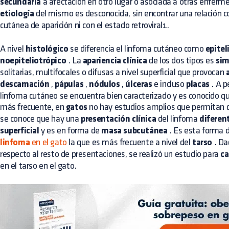
secundaria
a afectación en otro lugar o asociada a otras enfer
etiología
del mismo es desconocida, sin encontrar una relación c
cutánea de aparición ni con el estado retroviral1.
A nivel
histológico
se diferencia el linfoma cutáneo como
epitel
noepiteliotrópico
. La
apariencia clínica
de los dos tipos es
sim
solitarias, multifocales o difusas a nivel superficial que provocan
descamación
,
pápulas
,
nódulos
,
úlceras
e incluso
placas
. A p
linfoma cutáneo se encuentra bien caracterizado y es conocido qu
más frecuente, en
gatos
no hay estudios amplios que permitan di
se conoce que hay una
presentación clínica
del linfoma
diferen
superficial
y es en forma de
masa subcutánea
. Es esta forma d
linfoma
en el gato
la que es más frecuente a nivel del
tarso
. Da
respecto al resto de presentaciones, se realizó un estudio para
ca
en el tarso en el gato.