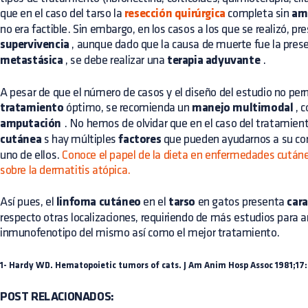
que en el caso del tarso la
resección quirúrgica
completa sin
am
no era factible. Sin embargo, en los casos a los que se realizó, 
supervivencia
, aunque dado que la causa de muerte fue la pres
metastásica
, se debe realizar una
terapia adyuvante
.
A pesar de que el número de casos y el diseño del estudio no per
tratamiento
óptimo, se recomienda un
manejo multimodal
, c
amputación
. No hemos de olvidar que en el caso del tratamien
cutánea
s hay múltiples
factores
que pueden ayudarnos a su cor
uno de ellos.
Conoce el papel de la dieta en enfermedades cutáne
sobre la dermatitis atópica.
Así pues, el
linfoma cutáneo
en el
tarso
en gatos presenta
cara
respecto otras localizaciones, requiriendo de más estudios para a
inmunofenotipo del mismo así como el mejor tratamiento.
1- Hardy WD. Hematopoietic tumors of cats. J Am Anim Hosp Assoc 1981;17:
POST RELACIONADOS: