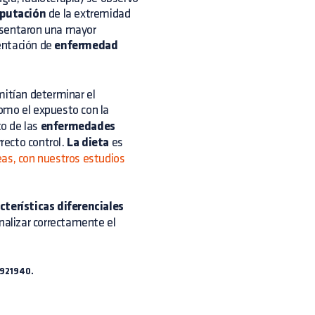
putación
de la extremidad
presentaron una mayor
entación de
enfermedad
mitían determinar el
omo el expuesto con la
to de las
enfermedades
recto control.
La dieta
es
as, con nuestros estudios
cterísticas diferenciales
nalizar correctamente el
921940.