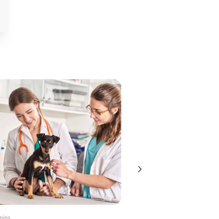
mins
1 min