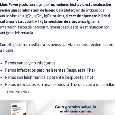
Lluís Ferrer y cols
concluye que l
os mejores test para esta evaluación
serían una combinación de la serología
(detección de anticuerpos
antileishmania IgG1, IgG2 y IgGs totales),
el test de hipersensibilidad
cutánea retardada
(DHT)
y la medición de citoquinas
(gamma-
interferón, factor de necrosis tumoral) después de la estimulación con
antígeno leishmania.
Con ello podemos clasificar a los perros que viven en áreas endémicas en
4 grupos:
Perros sanos y no infectados
Perros infectados pero resistentes (respuesta Th1)
Perros con leishmaniosis patente (respuesta Th2)
Perros infectados con una respuesta Th2 que van a desarrollar
la enfermedad.