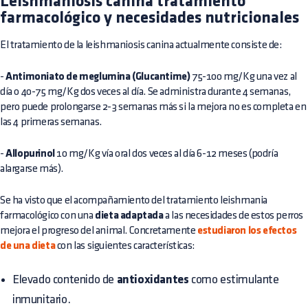
Leishmaniosis canina tratamiento
farmacológico y necesidades nutricionales
El tratamiento de la leishmaniosis canina actualmente consiste de:
-
Antimoniato de meglumina (Glucantime)
75-100 mg/Kg una vez al
día o 40-75 mg/Kg dos veces al día. Se administra durante 4 semanas,
pero puede prolongarse 2-3 semanas más si la mejora no es completa en
las 4 primeras semanas.
-
Allopurinol
10 mg/Kg vía oral dos veces al día 6-12 meses (podría
alargarse más).
Se ha visto que el acompañamiento del tratamiento leishmania
farmacológico con una
dieta adaptada
a las necesidades de estos perros
mejora el progreso del animal. Concretamente
estudiaron los efectos
de una dieta
con las siguientes características:
Elevado contenido de
antioxidantes
como estimulante
inmunitario.