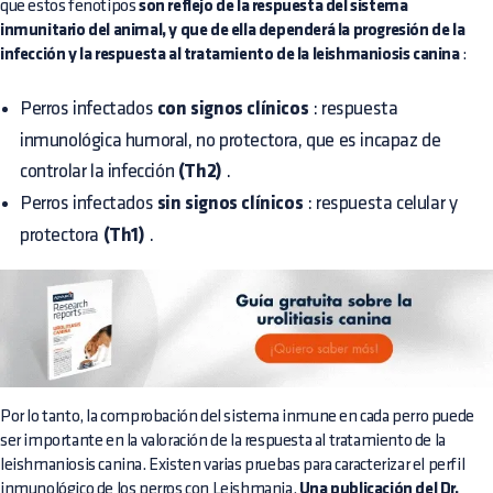
que estos fenotipos
son reflejo de la respuesta del sistema
inmunitario del animal, y que de ella dependerá la progresión de la
infección y la respuesta al tratamiento de la leishmaniosis canina
:
Perros infectados
con signos clínicos
: respuesta
inmunológica humoral, no protectora, que es incapaz de
controlar la infección
(Th2)
.
Perros infectados
sin signos clínicos
: respuesta celular y
protectora
(Th1)
.
Por lo tanto, la comprobación del sistema inmune en cada perro puede
ser importante en la valoración de la respuesta al tratamiento de la
leishmaniosis canina. Existen varias pruebas para caracterizar el perfil
inmunológico de los perros con Leishmania.
Una publicación del Dr.