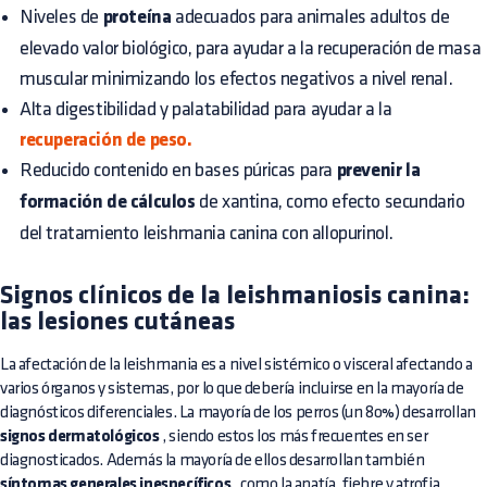
Niveles de
proteína
adecuados para animales adultos de
elevado valor biológico, para ayudar a la recuperación de masa
muscular minimizando los efectos negativos a nivel renal.
Alta digestibilidad y palatabilidad para ayudar a la
recuperación de peso.
Reducido contenido en bases púricas para
prevenir la
formación de cálculos
de xantina, como efecto secundario
del tratamiento leishmania canina con allopurinol.
Signos clínicos de la leishmaniosis canina:
las lesiones cutáneas
La afectación de la leishmania es a nivel sistémico o visceral afectando a
varios órganos y sistemas, por lo que debería incluirse en la mayoría de
diagnósticos diferenciales. La mayoría de los perros (un 80%) desarrollan
signos dermatológicos
, siendo estos los más frecuentes en ser
diagnosticados. Además la mayoría de ellos desarrollan también
síntomas generales inespecíficos
, como la apatía, fiebre y atrofia