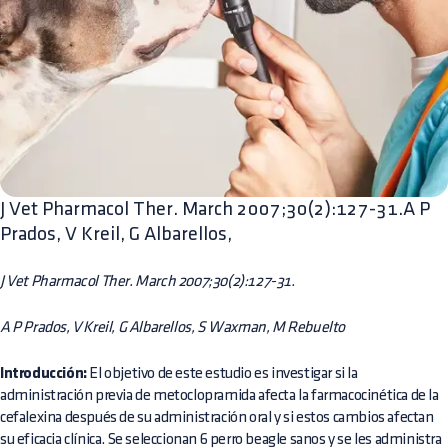
J Vet Pharmacol Ther. March 2007;30(2):127-31.A P
Prados, V Kreil, G Albarellos,
J Vet Pharmacol Ther. March 2007;30(2):127-31.
A P Prados, V Kreil, G Albarellos, S Waxman, M Rebuelto
Introducción:
El objetivo de este estudio es investigar si la
administración previa de metoclopramida afecta la farmacocinética de la
cefalexina después de su administración oral y si estos cambios afectan
su eficacia clínica. Se seleccionan 6 perro beagle sanos y se les administra