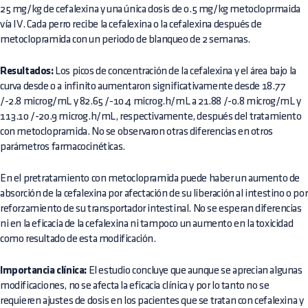
25 mg/kg de cefalexina y una única dosis de 0.5 mg/kg metocloprmaida
vía IV. Cada perro recibe la cefalexina o la cefalexina después de
metoclopramida con un periodo de blanqueo de 2 semanas.
Resultados:
Los picos de concentración de la cefalexina y el área bajo la
curva desde 0 a infinito aumentaron significativamente desde 18.77
/-2.8 microg/mL y 82.65 /-10.4 microg.h/mL a 21.88 /-0.8 microg/mL y
113.10 /-20.9 microg.h/mL, respectivamente, después del tratamiento
con metoclopramida. No se observaron otras diferencias en otros
parámetros farmacocinéticas.
En el pretratamiento con metoclopramida puede haber un aumento de
absorción de la cefalexina por afectación de su liberación al intestino o por
reforzamiento de su transportador intestinal. No se esperan diferencias
ni en la eficacia de la cefalexina ni tampoco un aumento en la toxicidad
como resultado de esta modificación.
Importancia clínica:
El estudio concluye que aunque se aprecian algunas
modificaciones, no se afecta la eficacia clínica y por lo tanto no se
requieren ajustes de dosis en los pacientes que se tratan con cefalexina y