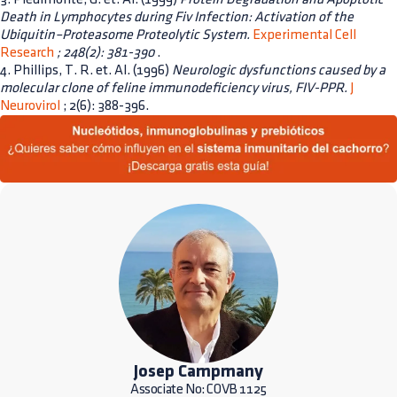
Death in Lymphocytes during Fiv Infection: Activation of the
Ubiquitin–Proteasome Proteolytic System.
Experimental Cell
Research
; 248(2): 381-390
.
4. Phillips, T. R. et. Al. (1996)
Neurologic dysfunctions caused by a
molecular clone of feline immunodeficiency virus, FIV-PPR.
J
Neurovirol
; 2(6): 388-396.
Josep Campmany
Associate No: COVB 1125