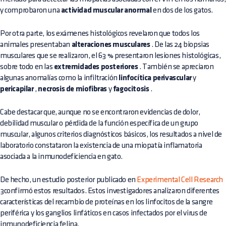
y comprobaron una
actividad muscular anormal
en dos de los gatos.
Por otra parte, los exámenes histológicos revelaron que todos los
animales presentaban
alteraciones musculares
. De las 24 biopsias
musculares que se realizaron, el 63 % presentaron lesiones histológicas,
sobre todo en las
extremidades posteriores
. También se apreciaron
algunas anomalías como la infiltración
linfocítica perivascular
y
pericapilar
,
necrosis de miofibras
y
fagocitosis
.
Cabe destacar que, aunque no se encontraron evidencias de dolor,
debilidad muscular o pérdida de la función específica de un grupo
muscular, algunos criterios diagnósticos básicos, los resultados a nivel de
laboratorio constataron la existencia de una miopatía inflamatoria
asociada a la inmunodeficiencia en gato.
De hecho, un estudio posterior publicado en
Experimental Cell Research
3confirmó estos resultados. Estos investigadores analizaron diferentes
características del recambio de proteínas en los linfocitos de la sangre
periférica y los ganglios linfáticos en casos infectados por el virus de
inmunodeficiencia felina.