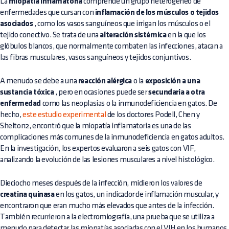
La
miopatía inflamatoria
comprende un grupo heterogéneo de
enfermedades que cursan con
inflamación de los músculos o tejidos
asociados
, como los vasos sanguíneos que irrigan los músculos o el
tejido conectivo. Se trata de una
alteración sistémica
en la que los
glóbulos blancos, que normalmente combaten las infecciones, atacan a
las fibras musculares, vasos sanguíneos y tejidos conjuntivos.
A menudo se debe a una
reacción alérgica
o la
exposición a una
sustancia tóxica
, pero en ocasiones puede ser
secundaria a otra
enfermedad
como las neoplasias o la inmunodeficiencia en gatos. De
hecho,
este estudio experimental
de los doctores Podell, Chen y
Shelton2, encontró que la miopatía inflamatoria es una de las
complicaciones más comunes de la inmunodeficiencia en gatos adultos.
En la investigación, los expertos evaluaron a seis gatos con VIF,
analizando la evolución de las lesiones musculares a nivel histológico.
Dieciocho meses después de la infección, midieron los valores de
creatina quinasa
en los gatos, un indicador de inflamación muscular, y
encontraron que eran mucho más elevados que antes de la infección.
También recurrieron a la electromiografía, una prueba que se utiliza a
menudo para detectar las miopatías asociadas con el VIH en los humanos,