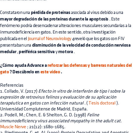
Constataron una
pérdida de proteínas
asociada al virus debido a una
mayor degradación de las proteínas durante la apoptosis
. Este
fenómeno podría desencadenar alteraciones musculares secundarias a la
inmunodeficiencia en gatos. En este sentido, otra investigación
publicada en el
Journal of Neurovirology
4reveló que los gatos con FIV
presentaban una
disminución de la velocidad de conducción nerviosa
medular
,
periférica sensitiva
y
motora
.
¿Cómo ayuda Advance a
reforzar las defensas y barreras naturales del
gato
? Descúbrelo en
este vídeo
.
Referencias
1. Collado, V. (2017)
Efecto in vitro de interferón de tipo I sobre la
expresión de retrovirus felinos y evaluación de su aplicación
terapéutica en gatos con infección natural
. (
Tesis doctoral
).
Universidad Complutense de Madrid, España.
2. Podell, M.; Chen, E. & Shelton, G. D. (1998)
Feline
immunodeficiency virus associated myopathy in the adult cat.
Muscle Nerve
; 21(12): 1680-1685.
3. Piedimonte, G. et. Al. (1999)
Protein Degradation and Apoptotic