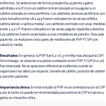
enfermos. Se seleccionan de forma prospectiva 41perros y gatos
admitidos a la ICU con un catéter central colocado en la yugular y un
catéter colocado en vena periférica. Los catéteres venosos periféricos con
unos tamaños entre 18 a 24 g fueron colocados en las venas cefálica,
safena lateral, o safena medial. Los catéteres centrales con unas medidas
entre 5.5 a 7 Fr fueron colocados en las venas yugular izquierda o derecha.
Los catéteres fueron conectados a unos medidores de presión. Para cada
paciente, se realizaron cinco pares de mediciones de PVP Y CVP y se
calculó la media.
Resultados:
En general, la PVP fue 6.2 ± 6.3 mmHg más alta que la CVP.
Sin embargo, se observó una pobre correlación entre PVP Y CVP (r=0.20)
fue observada. No se apreciaron diferencias evidentes cuando se
organizaron los datos por especie, tamaño de catéter, posición de catéter
y posición paciente.
Importancia clínica:
En este estudio la PVP no se correlaciona con la CVP
y por lo tanto no puede ser recomendada para estimar la CVP en perros y
gatos en situación crítica.