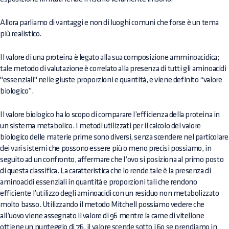
Allora parliamo di vantaggi e non di luoghi comuni che forse è un tema
più realistico.
Il valore di una proteina è legato alla sua composizione amminoacidica;
tale metodo di valutazione è correlato alla presenza di tutti gli aminoacidi
"essenziali" nelle giuste proporzioni e quantità, e viene definito “valore
biologico”.
Il valore biologico ha lo scopo di comparare l’efficienza della proteina in
un sistema metabolico. I metodi utilizzati per il calcolo del valore
biologico delle materie prime sono diversi, senza scendere nel particolare
dei vari sistemi che possono essere più o meno precisi possiamo, in
seguito ad un confronto, affermare che l’ovo si posiziona al primo posto
di questa classifica. La caratteristica che lo rende tale è la presenza di
aminoacidi essenziali in quantità e proporzioni tali che rendono
efficiente l’utilizzo degli aminoacidi con un residuo non metabolizzato
molto basso. Utilizzando il metodo Mitchell possiamo vedere che
all’uovo viene assegnato il valore di 96 mentre la carne di vitellone
ottiene un punteggio di 76, il valore scende sotto i 60 se prendiamo in