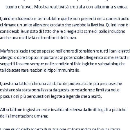
tuorlo d’uovo. Mostra reattività crociata con albumina sierica.
Quindi escludendo le termolabili e quelle non presenti nella carne di pollo
ci rimane un unico allergene crociato che sarebbe la livetina. Quindi non è
considerabile un dato di fatto che le allergie alla carne di pollo includano
anche una reattività nei confronti dell’uovo.
Ma forse si cade troppo spesso nell’errore di considerare tutti i cani e gatti
allergici o dare troppa importanza al potenziale allergenico come se tutti i
soggetti fossero sempre nelle condizioni fisiologiche o subpatologiche
tali da scatenare reazioni di tipo immunitario.
Questo ha fatto si che una valida fonte proteica tra le più preziose che
esistano sia stata penalizzata da questa correlazione e limitata nelle
produzioni più per questioni legate a legende che a realtà.
Altro fattore ingiustamente invalidante deriva da limiti legati a pratiche
dell’alimentazione umana:
Linee guida della società di nutrizione italiana indica nella sua ultima