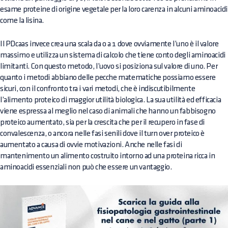
esame proteine di origine vegetale per la loro carenza in alcuni aminoacidi
come la lisina.
Il PDcaas invece crea una scala da 0 a 1 dove ovviamente l’uno è il valore
massimo e utilizza un sistema di calcolo che tiene conto degli aminoacidi
limitanti. Con questo metodo, l’uovo si posiziona sul valore di uno. Per
quanto i metodi abbiano delle pecche matematiche possiamo essere
sicuri, con il confronto tra i vari metodi, che è indiscutibilmente
l’alimento proteico di maggior utilità biologica. La sua utilità ed efficacia
viene espressa al meglio nel caso di animali che hanno un fabbisogno
proteico aumentato, sia per la crescita che per il recupero in fase di
convalescenza, o ancora nelle fasi senili dove il turn over proteico è
aumentato a causa di ovvie motivazioni. Anche nelle fasi di
mantenimento un alimento costruito intorno ad una proteina ricca in
aminoacidi essenziali non può che essere un vantaggio.