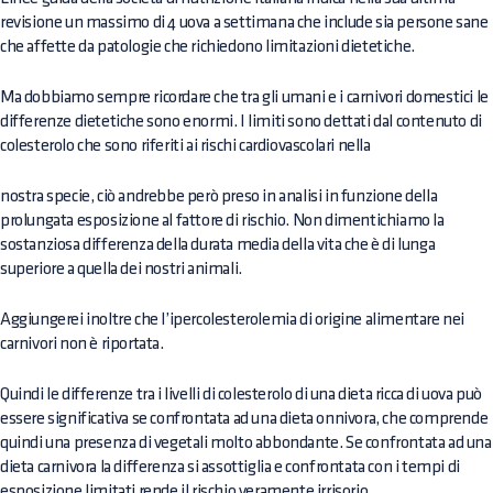
revisione un massimo di 4 uova a settimana che include sia persone sane
che affette da patologie che richiedono limitazioni dietetiche.
Ma dobbiamo sempre ricordare che tra gli umani e i carnivori domestici le
differenze dietetiche sono enormi. I limiti sono dettati dal contenuto di
colesterolo che sono riferiti ai rischi cardiovascolari nella
nostra specie, ciò andrebbe però preso in analisi in funzione della
prolungata esposizione al fattore di rischio. Non dimentichiamo la
sostanziosa differenza della durata media della vita che è di lunga
superiore a quella dei nostri animali.
Aggiungerei inoltre che l’ipercolesterolemia di origine alimentare nei
carnivori non è riportata.
Quindi le differenze tra i livelli di colesterolo di una dieta ricca di uova può
essere significativa se confrontata ad una dieta onnivora, che comprende
quindi una presenza di vegetali molto abbondante. Se confrontata ad una
dieta carnivora la differenza si assottiglia e confrontata con i tempi di
esposizione limitati rende il rischio veramente irrisorio.