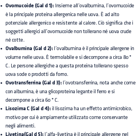
Ovomucoide (Gal d 1):
Insieme all’ovalbumina, l’ovomucoide
è la principale proteina allergenica nelle uova. È ad alto
potenziale allergenico e resistente al calore. Ciò significa che i
soggetti allergici all’ovomucoide non tollerano né uova crude
né cotte.
Ovalbumina (Gal d 2):
l’ovalbumina è il principale allergene in
volume nelle uova. È termolabile e si decompone a circa 80 °
C. Le persone allergiche a questa proteina tollerano spesso
uova sode o prodotti da forno.
Ovotransferrina (Gal d 3):
l’ovotransferrina, nota anche come
con albumina, è una glicoproteina legante il ferro e si
decompone a circa 60 ° C.
Lisozima C (Gal d 4):
il lisozima ha un effetto antimicrobico,
motivo per cui è ampiamente utilizzato come conservante
negli alimenti.
Livetina(Gal d 5):
l’alfa-livetina è il principale allergene nel