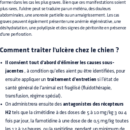
former dans les cas les plus graves. Bien que ces manifestations soient
plus rares, l'ulcère peut se traduire par un méléna, des douleurs
abdominales, une anorexie partielle ou un amaigrissement. Les cas
graves peuvent également présenter une anémie régénérative, une
déshydratation, une polydipsie et des signes de péritonite en présence
d'une perforation.
Comment traiter l'ulcère chez le chien ?
Il convient tout d'abord d'éliminer les causes sous-
jacentes
, à condition qu'elles aient pu être identifiées, pour
ensuite appliquer un
traitement d'entretien
si l'état de
santé général de l'animal est fragilisé (fluidothérapie,
transfusion, régime spécial).
On administrera ensuite des
antagonistes des récepteurs
H2
tels que la cimétidine à des doses de 5 à 10 mg/kg 3 ou 4
fois par jour, la famotidine à une dose de de 0,5 mg/kg toutes
les 12 à 24 heures, ou la ranitidine, pendant un minimum de