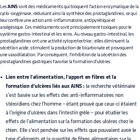
Les
AINS
sont des médicaments qui bloquent l'action enzymatique de la
cyclo-oxygénase, réduisant ainsi la synthèse des prostaglandines, ce qui
leur confère une action anti-inflammatoire, antipyrétique et
analgésique. Ces médicaments sont principalement toxiques pour le
système gastro-intestinal et les reins. Au niveau gastro-intestinal, les
prostaglandines ont une activité cytoprotectrice ; elles diminuent la
sécrétion acide, stimulent la production de bicarbonate et provoquent
une vasodilatation. Par conséquent, l'inhibition de la sécrétion des
prostaglandines gastriques favorise la formation d'ulcères.
Lien entre l'alimentation, l'apport en fibres et la
formation d'ulcères liés aux AINS :
la recherche vétérinaire
s'est basée sur les effets des anti-inflammatoires non
stéroïdiens chez l'homme – étant prouvé que ceux-ci étaient
à l'origine d'ulcères dans l'intestin grêle – pour étudier les
effets de l'alimentation sur la formation des ulcères chez le
chien. Elle s'est penchée sur les effets que pouvaient avoir le
type d'aliments et la quantité de fibres alimentaires sur la