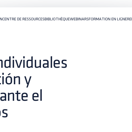
ON
CENTRE DE RESSOURCES
BIBLIOTHÈQUE
WEBINARS
FORMATION EN LIGNE
RE
ndividuales
ión y
ante el
os